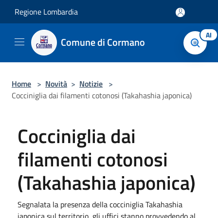
Salta al contenuto principale
Regione Lombardia
AI
Comune di Cormano
Home
>
Novità
>
Notizie
>
Cocciniglia dai filamenti cotonosi (Takahashia japonica)
Cocciniglia dai
filamenti cotonosi
(Takahashia japonica)
Segnalata la presenza della cocciniglia Takahashia
japonica sul territorio, gli uffici stanno provvedendo al