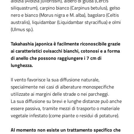
albizia (Albizia julibrissin), albero di giuda (Cercis
siliquastrum), carpino bianco (Carpinus betulus), gelso
nero e bianco (Morus nigra e M. alba), bagolaro (Celtis
australis), liquidambar (Liquidambar styraciflua) e olmi
(Ulmus sp.).
Takahashia japonica è facilmente riconoscibile grazie
ai caratteristici ovisacchi bianchi, cotonosi e a forma
di anello che possono raggiungere i 7 cm di
lunghezza.
Il vento favorisce la sua diffusione naturale,
specialmente nei casi di alberature monospecifiche
utilizzate ai margini delle strade o nei parcheggi.
La sua diffusione su brevi e lunghe distanze può anche
essere passiva, tramite mezzi di trasporto o materiale
vegetale infestato (come piante o residui di potature).
Al momento non esiste un trattamento specifico che