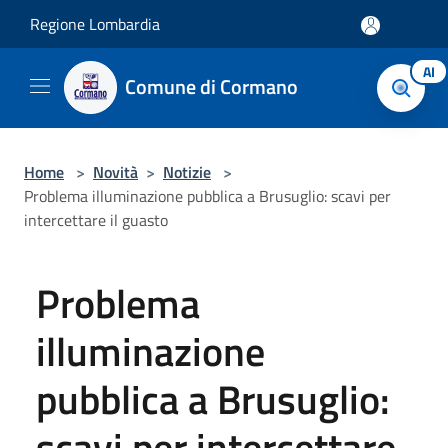
Salta al contenuto principale
Regione Lombardia
AI
Comune di Cormano
Home
>
Novità
>
Notizie
>
Problema illuminazione pubblica a Brusuglio: scavi per
intercettare il guasto
Problema
illuminazione
pubblica a Brusuglio:
scavi per intercettare