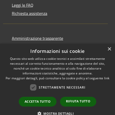
Leggi le FAQ
Richiesta assistenza
Amministrazione trasparente
Informativa privacy
×
Informazioni sui cookie
Note legali
Questo sito web utilizza cookie tecnici e assimilati strettamente
Dichiarazione di accessibilità
necessari al corretto funzionamento e alla navigazione del sito,
nonché un cookie tecnico analitico al solo fine di elaborare
informazioni statistiche, aggregate e anonime.
Per maggiori dettagli, può consultare la cookie policy al seguente
link
STRETTAMENTE NECESSARI
RSS
Copyright © 2026 • Comune di
Accessibilità
Cormano • Powered by
Privacy
Municipium
Accesso
•
RIFIUTA TUTTO
ACCETTA TUTTO
Cookie
redazione
Mappa del sito
MOSTRA DETTAGLI