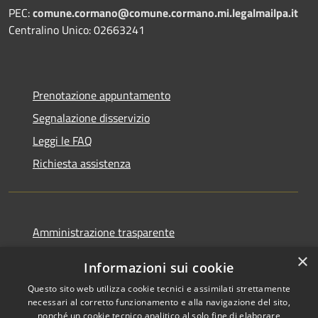
PEC:
comune.cormano@comune.cormano.mi.legalmailpa.it
Centralino Unico: 02663241
Prenotazione appuntamento
Segnalazione disservizio
Leggi le FAQ
Richiesta assistenza
Amministrazione trasparente
Informativa privacy
×
Informazioni sui cookie
Note legali
Questo sito web utilizza cookie tecnici e assimilati strettamente
Dichiarazione di accessibilità
necessari al corretto funzionamento e alla navigazione del sito,
nonché un cookie tecnico analitico al solo fine di elaborare