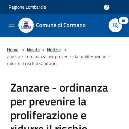
Salta al contenuto principale
Regione Lombardia
AI
Comune di Cormano
Home
>
Novità
>
Notizie
>
Zanzare - ordinanza per prevenire la proliferazione e
ridurre il rischio sanitario
Zanzare - ordinanza
per prevenire la
proliferazione e
ridurre il rischio