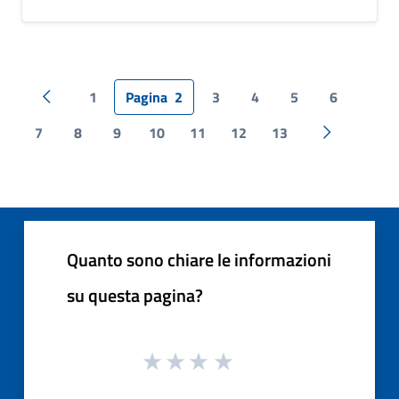
1
Pagina
2
3
4
5
6
Pagina precedente
7
8
9
10
11
12
13
Pagina succ
Quanto sono chiare le informazioni
su questa pagina?