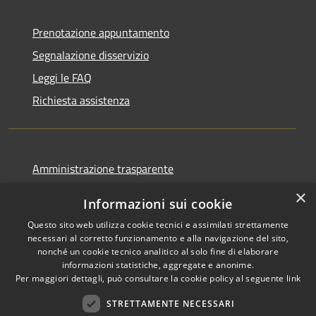
Prenotazione appuntamento
Segnalazione disservizio
Leggi le FAQ
Richiesta assistenza
Amministrazione trasparente
Informativa privacy
×
Informazioni sui cookie
Note legali
Questo sito web utilizza cookie tecnici e assimilati strettamente
Dichiarazione di accessibilità
necessari al corretto funzionamento e alla navigazione del sito,
nonché un cookie tecnico analitico al solo fine di elaborare
informazioni statistiche, aggregate e anonime.
Per maggiori dettagli, può consultare la cookie policy al seguente
link
STRETTAMENTE NECESSARI
RSS
Copyright © 2026 • Comune di