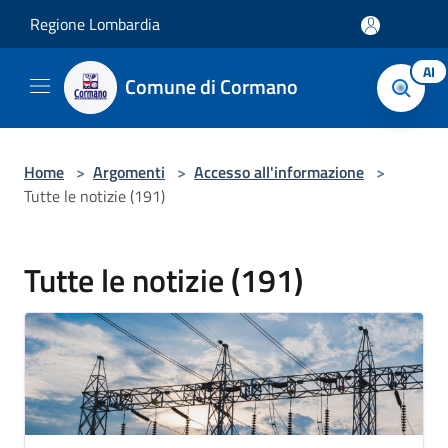
Salta al contenuto principale
Regione Lombardia
AI
Comune di Cormano
Home
>
Argomenti
>
Accesso all'informazione
>
Tutte le notizie (191)
Tutte le notizie (191)