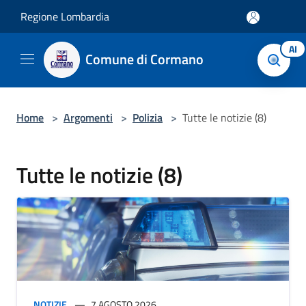
Salta al contenuto principale
Regione Lombardia
AI
Comune di Cormano
Home
>
Argomenti
>
Polizia
>
Tutte le notizie (8)
Tutte le notizie (8)
NOTIZIE
7 AGOSTO 2026