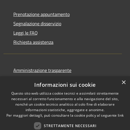
Prenotazione appuntamento
Segnalazione disservizio
Leggi le FAQ
Richiesta assistenza
Amministrazione trasparente
Informativa privacy
×
Informazioni sui cookie
Note legali
Questo sito web utilizza cookie tecnici e assimilati strettamente
Dichiarazione di accessibilità
necessari al corretto funzionamento e alla navigazione del sito,
nonché un cookie tecnico analitico al solo fine di elaborare
informazioni statistiche, aggregate e anonime.
Per maggiori dettagli, può consultare la cookie policy al seguente
link
STRETTAMENTE NECESSARI
RSS
Copyright © 2026 • Comune di