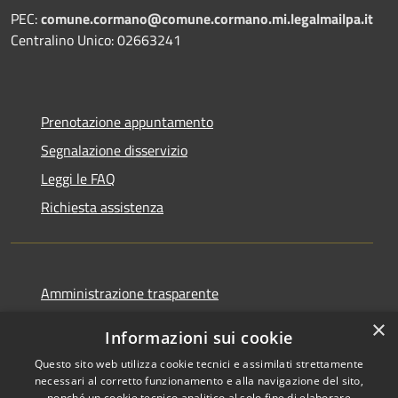
PEC:
comune.cormano@comune.cormano.mi.legalmailpa.it
Centralino Unico: 02663241
Prenotazione appuntamento
Segnalazione disservizio
Leggi le FAQ
Richiesta assistenza
Amministrazione trasparente
Informativa privacy
×
Informazioni sui cookie
Note legali
Questo sito web utilizza cookie tecnici e assimilati strettamente
Dichiarazione di accessibilità
necessari al corretto funzionamento e alla navigazione del sito,
nonché un cookie tecnico analitico al solo fine di elaborare