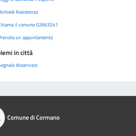
Richiedi Assistenza
Chiama il comune 02663241
Prenota un appuntamento
lemi in città
Segnala disservizio
Comune di Cormano