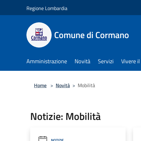
Salta al contenuto principale
Regione Lombardia
Comune di Cormano
Amministrazione
Novità
Servizi
Vivere 
Home
>
Novità
>
Mobilità
Notizie: Mobilità
NOTIZIE