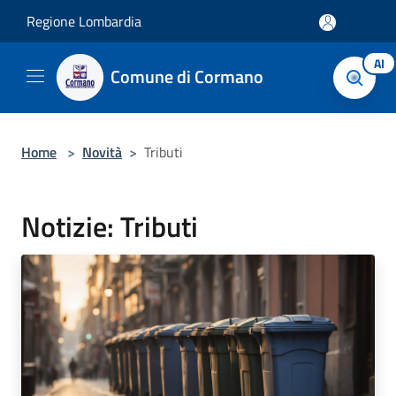
Salta al contenuto principale
Regione Lombardia
AI
Comune di Cormano
Home
>
Novità
>
Tributi
Notizie: Tributi