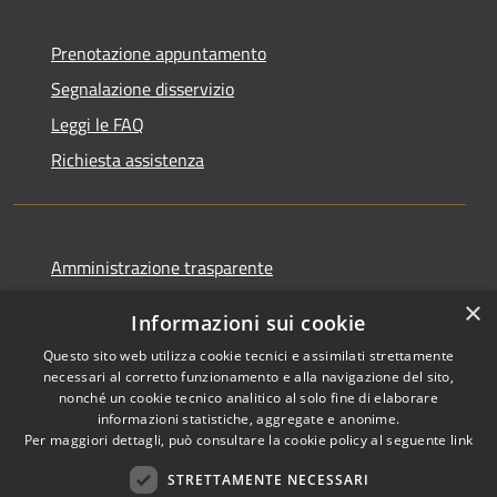
Prenotazione appuntamento
Segnalazione disservizio
Leggi le FAQ
Richiesta assistenza
Amministrazione trasparente
Informativa privacy
×
Informazioni sui cookie
Note legali
Questo sito web utilizza cookie tecnici e assimilati strettamente
Dichiarazione di accessibilità
necessari al corretto funzionamento e alla navigazione del sito,
nonché un cookie tecnico analitico al solo fine di elaborare
informazioni statistiche, aggregate e anonime.
Per maggiori dettagli, può consultare la cookie policy al seguente
link
STRETTAMENTE NECESSARI
RSS
Copyright © 2026 • Comune di