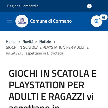
Salta al contenuto principale
Regione Lombardia
AI
Comune di Cormano
Home
>
Novità
>
Notizie
>
GIOCHI IN SCATOLA E PLAYSTATION PER ADULTI E
RAGAZZI vi aspettano in Biblioteca
GIOCHI IN SCATOLA E
PLAYSTATION PER
ADULTI E RAGAZZI vi
aspettano in