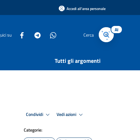
Accedi all'area personale
AI
uici su
Cerca
Tutti gli argomenti
Condividi
Vedi azioni
Categorie: