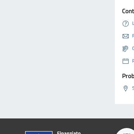
Cont
Prob